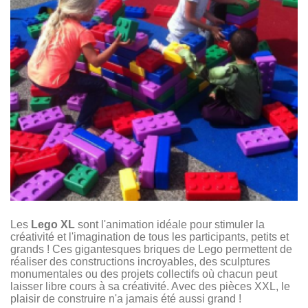
Les
Lego XL
sont l'animation idéale pour stimuler la
créativité et l'imagination de tous les participants, petits et
grands ! Ces gigantesques briques de Lego permettent de
réaliser des constructions incroyables, des sculptures
monumentales ou des projets collectifs où chacun peut
laisser libre cours à sa créativité. Avec des pièces XXL, le
plaisir de construire n'a jamais été aussi grand !