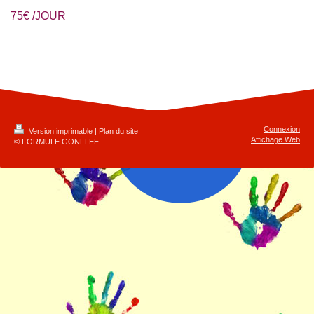
75€ /JOUR
Connexion
Version imprimable
|
Plan du site
Affichage Web
© FORMULE GONFLEE