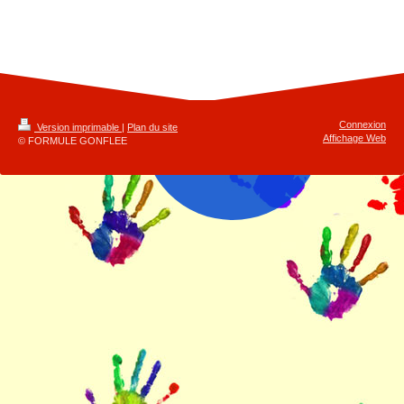
Connexion
Version imprimable
|
Plan du site
Affichage Web
© FORMULE GONFLEE